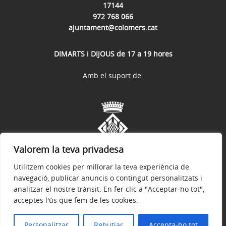
17144
972 768 066
ajuntament@colomers.cat
DIMARTS i DIJOUS de 17 a 19 hores
Amb el suport de:
Valorem la teva privadesa
Utilitzem cookies per millorar la teva experiència de
navegació, publicar anuncis o contingut personalitzats i
analitzar el nostre trànsit. En fer clic a "Acceptar-ho tot",
acceptes l'ús que fem de les cookies.
Avís legal
Política de privacitat
Accessibilitat
© 2026
Web oficial de l'Ajuntament de Colomers
Personalitzar
Rebutjar
Accepta-ho tot