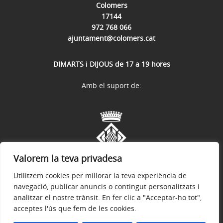
Colomers
17144
972 768 066
ajuntament@colomers.cat
DIMARTS i DIJOUS de 17 a 19 hores
Amb el suport de:
Valorem la teva privadesa
Utilitzem cookies per millorar la teva experiència de
navegació, publicar anuncis o contingut personalitzats i
analitzar el nostre trànsit. En fer clic a "Acceptar-ho tot",
acceptes l'ús que fem de les cookies.
Avís legal
Política de privacitat
Accessibilitat