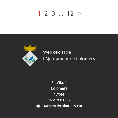
1
2
3
…
12
>
Web oficial de
l'Ajuntament de Colomers
Pl. Vila, 1
Colomers
17144
972 768 066
ajuntament@colomers.cat