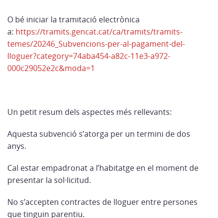
O bé iniciar la tramitació electrònica
a:
https://tramits.gencat.cat/ca/tramits/tramits-
temes/20246_Subvencions-per-al-pagament-del-
lloguer?category=74aba454-a82c-11e3-a972-
000c29052e2c&moda=1
Un petit resum dels aspectes més rellevants:
Aquesta subvenció s’atorga per un termini de dos
anys.
Cal estar empadronat a l’habitatge en el moment de
presentar la sol·licitud.
No s’accepten contractes de lloguer entre persones
que tinguin parentiu.